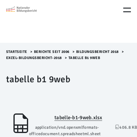
M
e
n
ü
Ü
b
e
r
STARTSEITE
>​
BERICHTE SEIT 2006
>​
BILDUNGSBERICHT 2018
>​
s
EXCEL-BILDUNGSBERICHT-2018
>​
TABELLE B1 9WEB
p
r
tabelle b1 9web
i
n
g
e
n
tabelle-b1-9web.xlsx
application/vnd.openxmlformats-
406.8 KB
officedocument.spreadsheetml.sheet