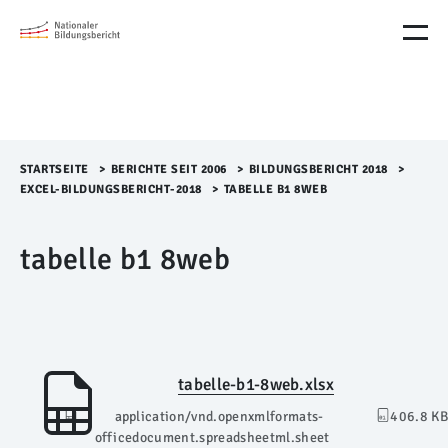
M
e
n
ü
Ü
b
e
r
STARTSEITE
>​
BERICHTE SEIT 2006
>​
BILDUNGSBERICHT 2018
>​
s
EXCEL-BILDUNGSBERICHT-2018
>​
TABELLE B1 8WEB
p
r
tabelle b1 8web
i
n
g
e
n
tabelle-b1-8web.xlsx
application/vnd.openxmlformats-
406.8 KB
officedocument.spreadsheetml.sheet