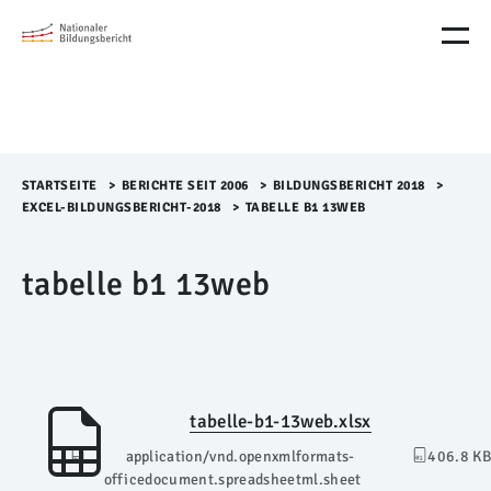
M
e
n
ü
Ü
b
e
r
STARTSEITE
>​
BERICHTE SEIT 2006
>​
BILDUNGSBERICHT 2018
>​
s
EXCEL-BILDUNGSBERICHT-2018
>​
TABELLE B1 13WEB
p
r
tabelle b1 13web
i
n
g
e
n
tabelle-b1-13web.xlsx
application/vnd.openxmlformats-
406.8 KB
officedocument.spreadsheetml.sheet