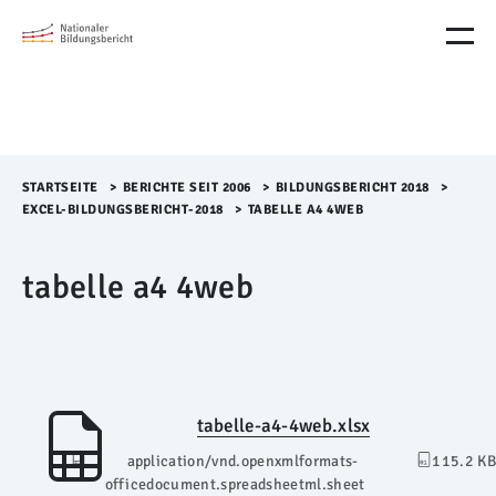
M
e
n
ü
Ü
b
e
r
STARTSEITE
>​
BERICHTE SEIT 2006
>​
BILDUNGSBERICHT 2018
>​
s
EXCEL-BILDUNGSBERICHT-2018
>​
TABELLE A4 4WEB
p
r
tabelle a4 4web
i
n
g
e
n
tabelle-a4-4web.xlsx
application/vnd.openxmlformats-
115.2 KB
officedocument.spreadsheetml.sheet