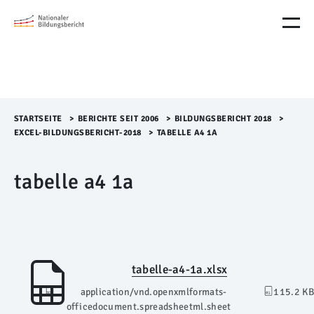
M
e
n
ü
Ü
b
e
r
STARTSEITE
>​
BERICHTE SEIT 2006
>​
BILDUNGSBERICHT 2018
>​
s
EXCEL-BILDUNGSBERICHT-2018
>​
TABELLE A4 1A
p
r
tabelle a4 1a
i
n
g
e
n
tabelle-a4-1a.xlsx
application/vnd.openxmlformats-
115.2 KB
officedocument.spreadsheetml.sheet