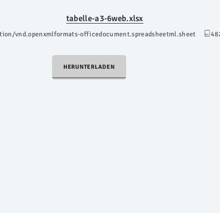
tabelle-a3-6web.xlsx
ation/vnd.openxmlformats-officedocument.spreadsheetml.sheet
48
HERUNTERLADEN