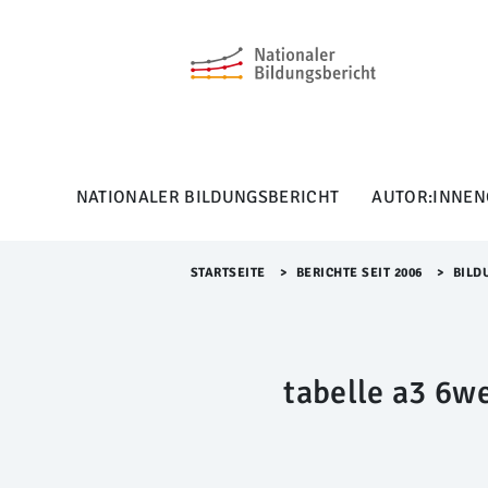
M
e
n
ü
Ü
b
e
r
NATIONALER BILDUNGSBERICHT
AUTOR:INNEN
s
p
r
i
STARTSEITE
>​
BERICHTE SEIT 2006
>​
BILD
n
g
e
n
tabelle a3 6w