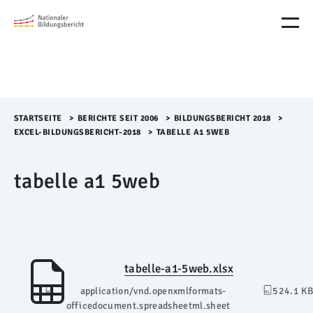
M
e
n
ü
Ü
b
e
r
STARTSEITE
>​
BERICHTE SEIT 2006
>​
BILDUNGSBERICHT 2018
>​
s
EXCEL-BILDUNGSBERICHT-2018
>​
TABELLE A1 5WEB
p
r
tabelle a1 5web
i
n
g
e
n
tabelle-a1-5web.xlsx
application/vnd.openxmlformats-
524.1 KB
officedocument.spreadsheetml.sheet