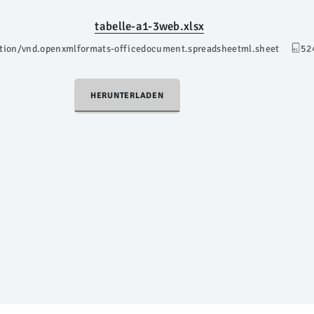
tabelle-a1-3web.xlsx
ation/vnd.openxmlformats-officedocument.spreadsheetml.sheet
52
HERUNTERLADEN