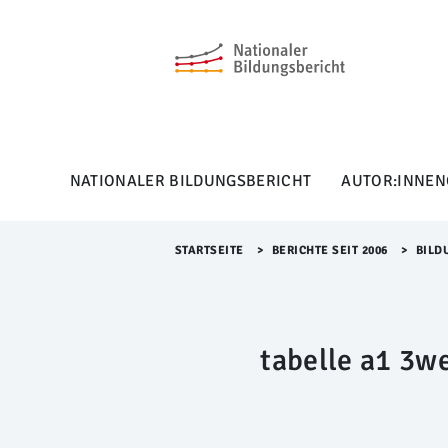
M
e
n
ü
Ü
b
e
r
NATIONALER BILDUNGSBERICHT
AUTOR:INNEN
s
p
r
i
STARTSEITE
>​
BERICHTE SEIT 2006
>​
BILD
n
g
e
n
tabelle a1 3w