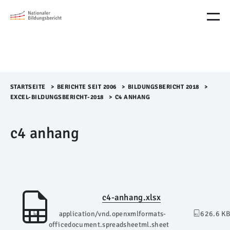
M
e
n
ü
Ü
b
e
r
STARTSEITE
>​
BERICHTE SEIT 2006
>​
BILDUNGSBERICHT 2018
>​
s
EXCEL-BILDUNGSBERICHT-2018
>​
C4 ANHANG
p
r
c4 anhang
i
n
g
e
n
c4-anhang.xlsx
application/vnd.openxmlformats-
626.6 KB
officedocument.spreadsheetml.sheet