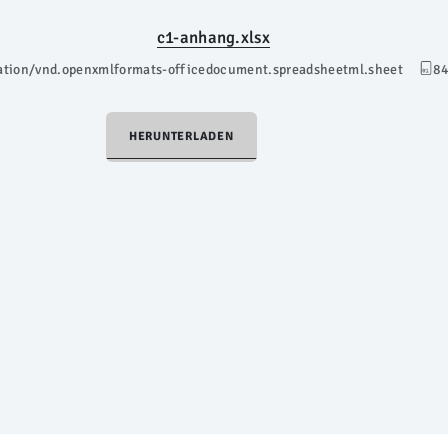
c1-anhang.xlsx
ation/vnd.openxmlformats-officedocument.spreadsheetml.sheet
84
HERUNTERLADEN