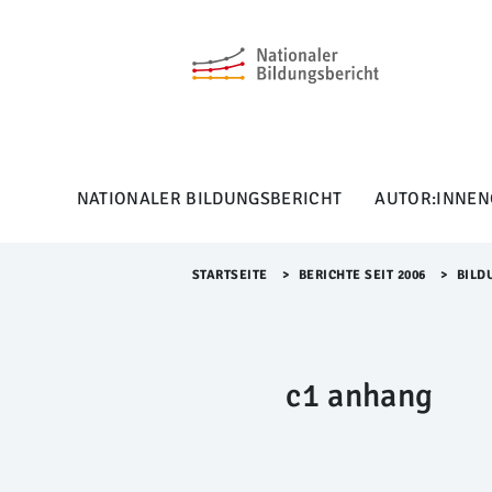
M
e
n
ü
Ü
b
e
r
NATIONALER BILDUNGSBERICHT
AUTOR:INNEN
s
p
r
i
STARTSEITE
>​
BERICHTE SEIT 2006
>​
BILD
n
g
e
n
c1 anhang