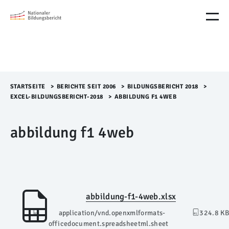
M
e
n
ü
Ü
b
e
r
STARTSEITE
>​
BERICHTE SEIT 2006
>​
BILDUNGSBERICHT 2018
>​
s
EXCEL-BILDUNGSBERICHT-2018
>​
ABBILDUNG F1 4WEB
p
r
abbildung f1 4web
i
n
g
e
n
abbildung-f1-4web.xlsx
application/vnd.openxmlformats-
324.8 KB
officedocument.spreadsheetml.sheet