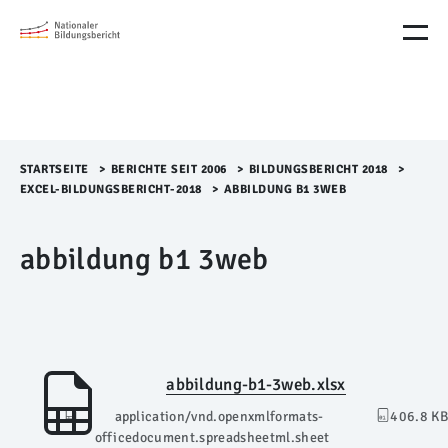
M
e
n
ü
Ü
b
e
r
STARTSEITE
>​
BERICHTE SEIT 2006
>​
BILDUNGSBERICHT 2018
>​
s
EXCEL-BILDUNGSBERICHT-2018
>​
ABBILDUNG B1 3WEB
p
r
abbildung b1 3web
i
n
g
e
n
abbildung-b1-3web.xlsx
application/vnd.openxmlformats-
406.8 KB
officedocument.spreadsheetml.sheet