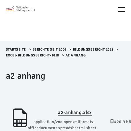
M
e
n
ü
Ü
b
e
r
STARTSEITE
>​
BERICHTE SEIT 2006
>​
BILDUNGSBERICHT 2018
>​
s
EXCEL-BILDUNGSBERICHT-2018
>​
A2 ANHANG
p
r
a2 anhang
i
n
g
e
n
a2-anhang.xlsx
application/vnd.openxmlformats-
420.9 KB
officedocument.spreadsheetml.sheet