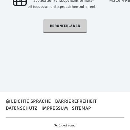
application/vnd.openxmlformats-
216.4 KB
officedocument.spreadsheetml.sheet
HERUNTERLADEN
LEICHTE SPRACHE
BARRIEREFREIHEIT
DATENSCHUTZ
IMPRESSUM
SITEMAP