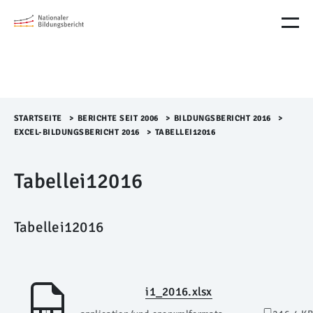
M
e
n
ü
Ü
b
e
r
STARTSEITE
>​
BERICHTE SEIT 2006
>​
BILDUNGSBERICHT 2016
>​
s
EXCEL-BILDUNGSBERICHT 2016
>​
TABELLEI12016
p
r
Tabellei12016
i
n
g
e
Tabellei12016
n
i1_2016.xlsx