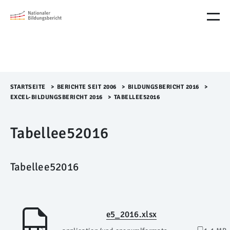
M
e
n
ü
Ü
b
e
r
STARTSEITE
>​
BERICHTE SEIT 2006
>​
BILDUNGSBERICHT 2016
>​
s
EXCEL-BILDUNGSBERICHT 2016
>​
TABELLEE52016
p
r
Tabellee52016
i
n
g
e
Tabellee52016
n
e5_2016.xlsx