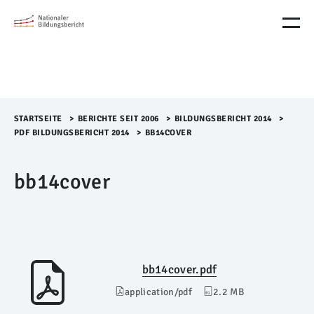
M
e
n
ü
Ü
b
e
r
STARTSEITE
>​
BERICHTE SEIT 2006
>​
BILDUNGSBERICHT 2014
>​
s
PDF BILDUNGSBERICHT 2014
>​
BB14COVER
p
r
bb14cover
i
n
g
e
n
bb14cover.pdf
application/pdf
2.2 MB