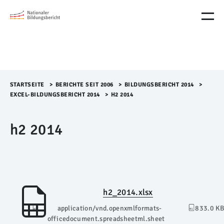
M
e
n
ü
Ü
b
e
r
STARTSEITE
>​
BERICHTE SEIT 2006
>​
BILDUNGSBERICHT 2014
>​
s
EXCEL-BILDUNGSBERICHT 2014
>​
H2 2014
p
r
h2 2014
i
n
g
e
n
h2_2014.xlsx
application/vnd.openxmlformats-
833.0 KB
officedocument.spreadsheetml.sheet