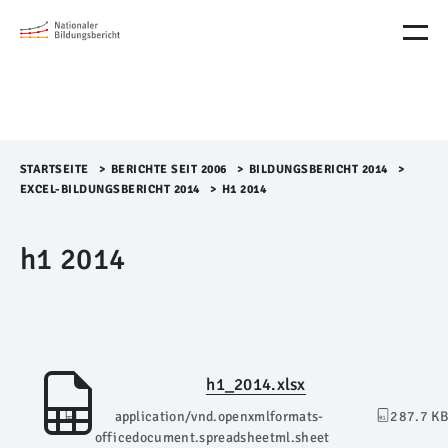
M
e
n
ü
Ü
b
e
r
STARTSEITE
>​
BERICHTE SEIT 2006
>​
BILDUNGSBERICHT 2014
>​
s
EXCEL-BILDUNGSBERICHT 2014
>​
H1 2014
p
r
h1 2014
i
n
g
e
n
h1_2014.xlsx
application/vnd.openxmlformats-
287.7 KB
officedocument.spreadsheetml.sheet