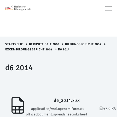
M
e
n
ü
Ü
b
e
r
STARTSEITE
>​
BERICHTE SEIT 2006
>​
BILDUNGSBERICHT 2014
>​
s
EXCEL-BILDUNGSBERICHT 2014
>​
D6 2014
p
r
d6 2014
i
n
g
e
n
d6_2014.xlsx
application/vnd.openxmlformats-
97.9 KB
officedocument.spreadsheetml.sheet