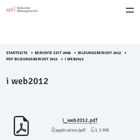
M
e
n
ü
Ü
b
e
r
STARTSEITE
>​
BERICHTE SEIT 2006
>​
BILDUNGSBERICHT 2012
>​
s
PDF BILDUNGSBERICHT 2012
>​
I WEB2012
p
r
i web2012
i
n
g
e
n
i_web2012.pdf
application/pdf
1.3 MB