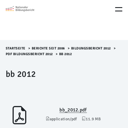
M
e
n
ü
Ü
b
e
r
STARTSEITE
>​
BERICHTE SEIT 2006
>​
BILDUNGSBERICHT 2012
>​
s
PDF BILDUNGSBERICHT 2012
>​
BB 2012
p
r
bb 2012
i
n
g
e
n
bb_2012.pdf
application/pdf
11.9 MB