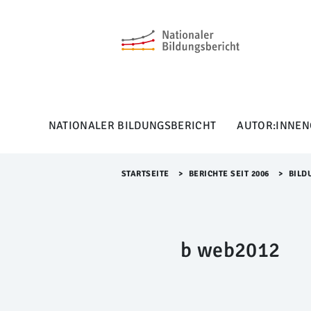
M
e
n
ü
Ü
b
e
r
NATIONALER BILDUNGSBERICHT
AUTOR:INNEN
s
p
r
i
STARTSEITE
>​
BERICHTE SEIT 2006
>​
BILD
n
g
e
n
b web2012