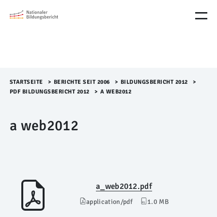
M
e
n
ü
Ü
b
e
r
STARTSEITE
>​
BERICHTE SEIT 2006
>​
BILDUNGSBERICHT 2012
>​
s
PDF BILDUNGSBERICHT 2012
>​
A WEB2012
p
r
a web2012
i
n
g
e
n
a_web2012.pdf
application/pdf
1.0 MB