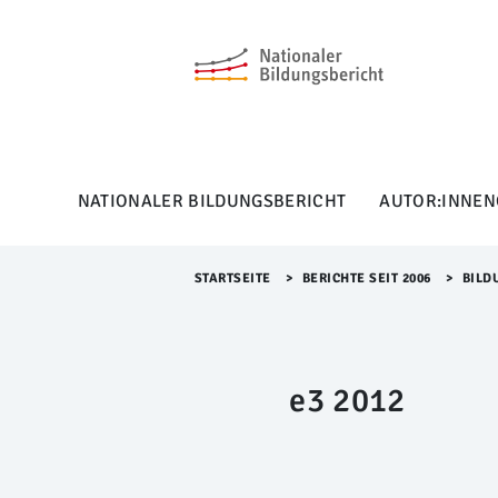
M
e
n
ü
Ü
b
e
r
NATIONALER BILDUNGSBERICHT
AUTOR:INNEN
s
p
r
i
STARTSEITE
>​
BERICHTE SEIT 2006
>​
BILD
n
g
e
n
e3 2012