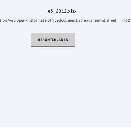
e3_2012.xlsx
ation/vnd.openxmlformats-officedocument.spreadsheetml.sheet
62
HERUNTERLADEN