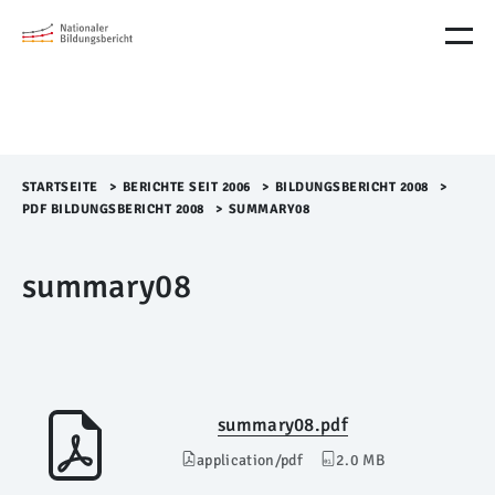
M
e
n
ü
Ü
b
e
r
STARTSEITE
>​
BERICHTE SEIT 2006
>​
BILDUNGSBERICHT 2008
>​
s
PDF BILDUNGSBERICHT 2008
>​
SUMMARY08
p
r
summary08
i
n
g
e
n
summary08.pdf
application/pdf
2.0 MB