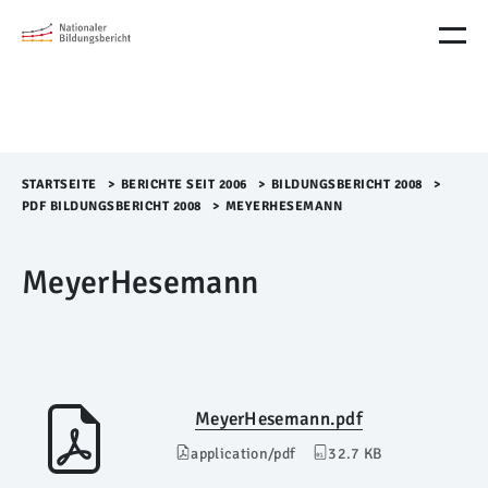
M
e
n
ü
Ü
b
e
r
STARTSEITE
>​
BERICHTE SEIT 2006
>​
BILDUNGSBERICHT 2008
>​
s
PDF BILDUNGSBERICHT 2008
>​
MEYERHESEMANN
p
r
MeyerHesemann
i
n
g
e
n
MeyerHesemann.pdf
application/pdf
32.7 KB