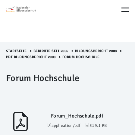
M
e
n
ü
Ü
b
e
r
STARTSEITE
>​
BERICHTE SEIT 2006
>​
BILDUNGSBERICHT 2008
>​
s
PDF BILDUNGSBERICHT 2008
>​
FORUM HOCHSCHULE
p
r
Forum Hochschule
i
n
g
e
n
Forum_Hochschule.pdf
application/pdf
319.1 KB