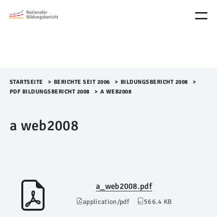
M
e
n
ü
Ü
b
e
r
STARTSEITE
>​
BERICHTE SEIT 2006
>​
BILDUNGSBERICHT 2008
>​
s
PDF BILDUNGSBERICHT 2008
>​
A WEB2008
p
r
a web2008
i
n
g
e
n
a_web2008.pdf
application/pdf
566.4 KB