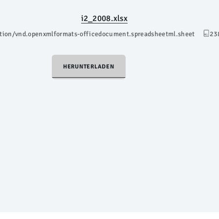
i2_2008.xlsx
ation/vnd.openxmlformats-officedocument.spreadsheetml.sheet
23
HERUNTERLADEN