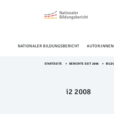
M
e
n
ü
Ü
b
e
r
NATIONALER BILDUNGSBERICHT
AUTOR:INNEN
s
p
r
i
STARTSEITE
>​
BERICHTE SEIT 2006
>​
BILD
n
g
e
n
i2 2008