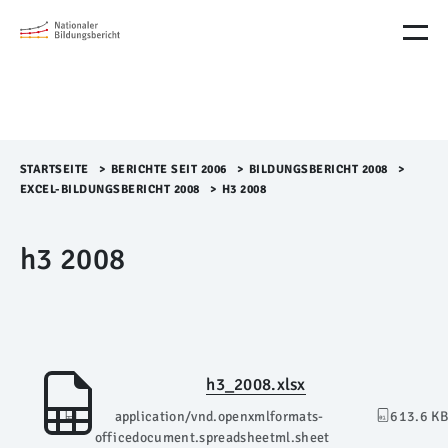
M
e
n
ü
Ü
b
e
r
STARTSEITE
>​
BERICHTE SEIT 2006
>​
BILDUNGSBERICHT 2008
>​
s
EXCEL-BILDUNGSBERICHT 2008
>​
H3 2008
p
r
h3 2008
i
n
g
e
n
h3_2008.xlsx
application/vnd.openxmlformats-
613.6 KB
officedocument.spreadsheetml.sheet