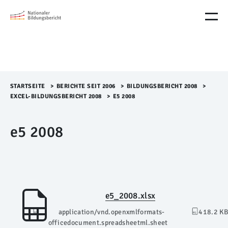
M
e
n
ü
Ü
b
e
r
STARTSEITE
>​
BERICHTE SEIT 2006
>​
BILDUNGSBERICHT 2008
>​
s
EXCEL-BILDUNGSBERICHT 2008
>​
E5 2008
p
r
e5 2008
i
n
g
e
n
e5_2008.xlsx
application/vnd.openxmlformats-
418.2 KB
officedocument.spreadsheetml.sheet