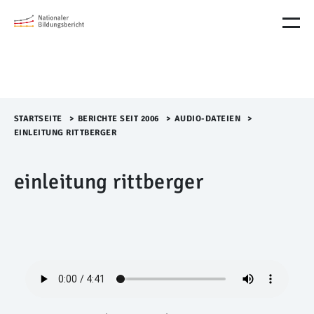
M
e
n
ü
Ü
b
e
r
STARTSEITE
>​
BERICHTE SEIT 2006
>​
AUDIO-DATEIEN
>​
s
EINLEITUNG RITTBERGER
p
r
einleitung rittberger
i
n
g
e
n