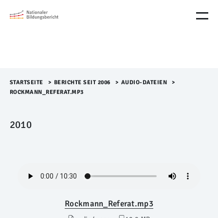
M
e
n
ü
Ü
b
e
r
STARTSEITE
>​
BERICHTE SEIT 2006
>​
AUDIO-DATEIEN
>​
s
ROCKMANN_REFERAT.MP3
p
r
i
2010
n
g
e
n
Rockmann_Referat.mp3