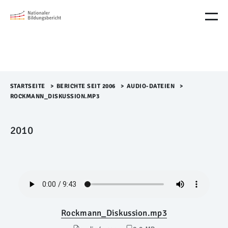
M
e
n
ü
Ü
b
e
r
STARTSEITE
>​
BERICHTE SEIT 2006
>​
AUDIO-DATEIEN
>​
s
ROCKMANN_DISKUSSION.MP3
p
r
i
2010
n
g
e
n
Rockmann_Diskussion.mp3