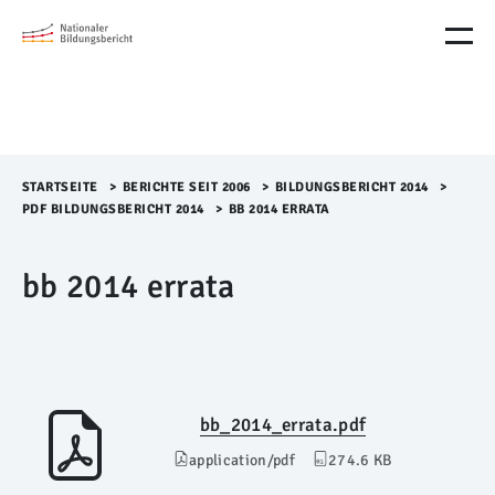
M
e
n
ü
Ü
b
e
r
STARTSEITE
>​
BERICHTE SEIT 2006
>​
BILDUNGSBERICHT 2014
>​
s
PDF BILDUNGSBERICHT 2014
>​
BB 2014 ERRATA
p
r
bb 2014 errata
i
n
g
e
n
bb_2014_errata.pdf
application/pdf
274.6 KB