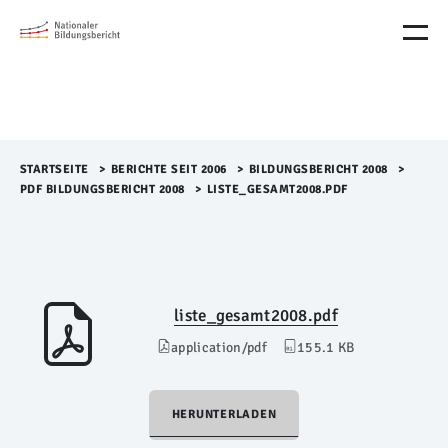
M
e
n
ü
Ü
b
e
r
STARTSEITE
>​
BERICHTE SEIT 2006
>​
BILDUNGSBERICHT 2008
>​
s
PDF BILDUNGSBERICHT 2008
>​
LISTE_GESAMT2008.PDF
p
r
i
n
g
e
liste_gesamt2008.pdf
n
application/pdf
155.1 KB
HERUNTERLADEN