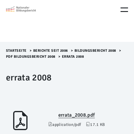
M
e
n
ü
Ü
b
e
r
STARTSEITE
>​
BERICHTE SEIT 2006
>​
BILDUNGSBERICHT 2008
>​
s
PDF BILDUNGSBERICHT 2008
>​
ERRATA 2008
p
r
errata 2008
i
n
g
e
n
errata_2008.pdf
application/pdf
17.1 KB