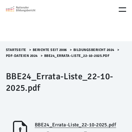
M
e
n
ü
Ü
b
e
r
STARTSEITE
>​
BERICHTE SEIT 2006
>​
BILDUNGSBERICHT 2024
>​
s
PDF-DATEIEN 2024
>​
BBE24_ERRATA-LISTE_22-10-2025.PDF
p
r
BBE24_Errata-Liste_22-10-
i
n
2025.pdf
g
e
n
BBE24_Errata-Liste_22-10-2025.pdf